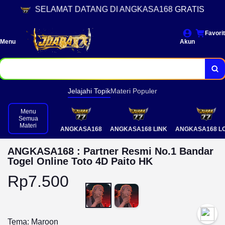
SELAMAT DATANG DI ANGKASA168
GRATIS
Favorit
Menu
Akun
ANGKASA168 - Pusat Panduan Data Angka
Panduan Data Angka 2026 Lebih Ringkas
Jelajahi Topik
Materi Populer
ANGKASA168 Portal Informasi Data Harian
Menu
Semua
Materi
ANGKASA168 : Partner Resmi No.1 Bandar Togel Online Toto 4D
ANGKASA168
ANGKASA168 LINK
ANGKASA168 L
Paito HK
ANGKASA168 : Partner Resmi No.1 Bandar
Togel Online Toto 4D Paito HK
Rp7.500
Tema:
Maroon