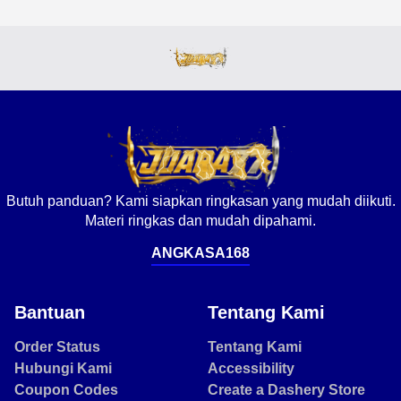
Butuh panduan? Kami siapkan ringkasan yang mudah diikuti.
Materi ringkas dan mudah dipahami.
ANGKASA168
Bantuan
Tentang Kami
Order Status
Tentang Kami
Hubungi Kami
Accessibility
Coupon Codes
Create a Dashery Store