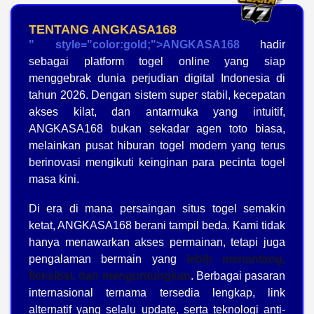
TENTANG ANGKASA168
" style="color:gold;">ANGKASA168
hadir
sebagai platform togel online yang siap
menggebrak dunia perjudian digital Indonesia di
tahun 2026. Dengan sistem super stabil, kecepatan
akses kilat, dan antarmuka yang intuitif,
ANGKASA168 bukan sekadar agen toto biasa,
melainkan pusat hiburan togel modern yang terus
berinovasi mengikuti keinginan para pecinta togel
masa kini.
Di era di mana persaingan situs togel semakin
ketat, ANGKASA168 berani tampil beda. Kami tidak
hanya menawarkan akses permainan, tetapi juga
pengalaman bermain yang
lebih menantang,
fleksibel, dan menguntungkan
. Berbagai pasaran
internasional ternama tersedia lengkap, link
alternatif yang selalu update, serta teknologi anti-