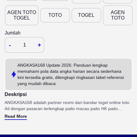
AGEN TOTO
AGEN
TOTO
TOGEL
TOGEL
TOTO
Jumlah
-
+
ANGKASA168 Update 2026:
Panduan lengkap
memahami pola data angka harian secara sederhana
kini tersedia gratis, dilengkapi ringkasan tabel referensi
yang mudah dibaca.
Deskripsi
ANGKASA168 adalah partner resmi dari bandar togel online toto
4d dengan pasaran terlengkap paito macau paito HK paito
hongkong sdy dan juga dilengkapi server dengan koneksi paling
Read More
stabil tanpa minimal deposit.