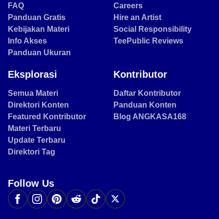
FAQ
Careers
Panduan Gratis
Hire an Artist
Kebijakan Materi
Social Responsibility
Info Akses
TeePublic Reviews
Panduan Ukuran
Eksplorasi
Kontributor
Semua Materi
Daftar Kontributor
Direktori Konten
Panduan Konten
Featured Kontributor
Blog ANGKASA168
Materi Terbaru
Update Terbaru
Direktori Tag
Follow Us